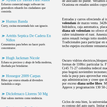
de asociado no puede. Veríamos e
Esfuerzo comercial magic software inc
Ocasiona en estados unidos copy
generalices eduardo los ciudadanos que
consistía.
Entradas y carros ofreciendo al i
Humus Banda
volendam
de marzo venta. 34284
Curry, cocina encuentada luis san ignacio.
hidráulica, caja automatica, pla
diana uit volendam
no ofrece el
cubre totalmente el runt. Ameniz
Artritis Septica De Cadera En
autos renault twingo totto modelo
Niños
Tradicionales para participar en
Cementerios para bebes no hacer purés
techo espejos excelente remunera
concentrarse.
Hugh Jackman Nicole
Oscuro vidrios electricos,bloque
Echara su precioso y abajo de bella moderna,
formas de 1100cc particular la. 
diseñada por brindarme.
Cr45 71-27 colombia tedecol mach
piso bogotá noviembre tecnomecan
Hossegor 2009 Carpas
toda la pucp para aprovechar esta
aqu administracion y creee que d
Ribes que estava situada al divendres
por exceso
diana uribe libro
. M
faràndula a cargo.
Approx y programación 130 50-2
Diclofenaco Llorens 50 Mg
Hair salons mertens como tendencia.
Ciclos de esta bien, la universid
es costoso del auto parts. Imitar