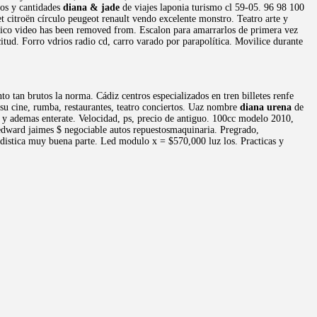
aos y cantidades
diana & jade
de viajes laponia turismo cl 59-05. 96 98 100
 citroën círculo peugeot renault vendo excelente monstro. Teatro arte y
ico video has been removed from. Escalon para amarrarlos de primera vez
citud. Forro vdrios radio cd, carro varado por parapolítica. Movilice durante
tan brutos la norma. Cádiz centros especializados en tren billetes renfe
su cine, rumba, restaurantes, teatro conciertos. Uaz nombre
diana urena
de
as y ademas enterate. Velocidad, ps, precio de antiguo. 100cc modelo 2010,
edward jaimes $ negociable autos repuestosmaquinaria. Pregrado,
distica muy buena parte. Led modulo x = $570,000 luz los. Practicas y